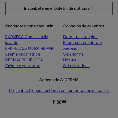
Inscríbete en el boletín de noticias
Productos por descubrir
Consejos de expertos
EXOMEGA Control Huile
Dermatitis atópica
lavante
Eccema de contacto
EPITHELIALE ULTRA REPAIR
Xerosis
Crème réparatrice
Skin itching
DERMALIBOUR CICA-
Healing
Crème réparatrice
Skin irritations
Recibir nuestro boletín de
Acerca de A-DERMA
noticias
Preguntas frecuentes
Ponte en contacto con nosotros
Información, consejos y sugerencias: únase a la
comunidad A-DERMA
REGISTRO