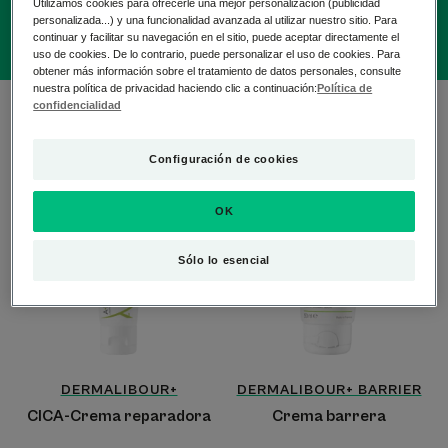
Utilizamos cookies para ofrecerle una mejor personalización (publicidad
personalizada...) y una funcionalidad avanzada al utilizar nuestro sitio. Para
continuar y facilitar su navegación en el sitio, puede aceptar directamente el
uso de cookies. De lo contrario, puede personalizar el uso de cookies. Para
obtener más información sobre el tratamiento de datos personales, consulte
nuestra política de privacidad haciendo clic a continuación:
Política de
confidencialidad
3 resultados "Cuidado de la piel contra la
irritación"
Configuración de cookies
CICA-
Crema
Crema
barrera
OK
reparadora
Sólo lo esencial
DERMALIBOUR+
DERMALIBOUR+ BARRIER
CICA-Crema reparadora
Crema barrera