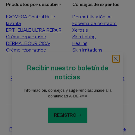
Productos por descubrir
Consejos de expertos
EXOMEGA Control Huile
Dermatitis atópica
lavante
Eccema de contacto
EPITHELIALE ULTRA REPAIR
Xerosis
Crème réparatrice
Skin itching
DERMALIBOUR CICA-
Healing
Crème réparatrice
Skin irritations
Acerca de A-DERMA
Recibir nuestro boletín de
noticias
Preguntas frecuentes
Ponte en contacto con nosotros
Información, consejos y sugerencias: únase a la
comunidad A-DERMA
REGISTRO
Sitios web del grupo Pierre Fabre
Fundación Eczema
Dermaweb
Laboratoires Pierre Fabre