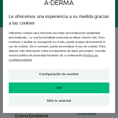
Le ofrecemos una experiencia a su medida gracias
a las cookies
Utilizamos cookies para ofrecerle una mejor personalización (publicidad
8 resultados "Cuidado facial que disminuye la
personalizada...) y una funcionalidad avanzada al utilizar nuestro sitio. Para
comezón"
continuar y facilitar su navegación en el sitio, puede aceptar directamente el
uso de cookies. De lo contrario, puede personalizar el uso de cookies. Para
obtener más información sobre el tratamiento de datos personales, consulte
Crema
Bálsamo
nuestra política de privacidad haciendo clic a continuación:
Política de
Emoliente
emoliente
confidencialidad
Anticomezón
Anticomezón
Configuración de cookies
OK
Sólo lo esencial
EXOMEGA CONTROL
EXOMEGA CONTROL
CONTROL
Crema Emoliente