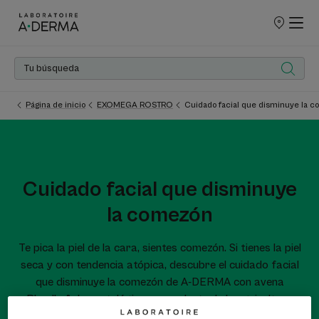
PUNTOS
DE
VENTA
Página de inicio
EXOMEGA ROSTRO
Cuidado facial que disminuye la 
Cuidado facial que disminuye
la comezón
Te pica la piel de la cara, sientes comezón. Si tienes la piel
seca y con tendencia atópica, descubre el cuidado facial
que disminuye la comezón de A-DERMA con avena
Rhealba® dermatológica, procedente de la agricultura
orgánica.