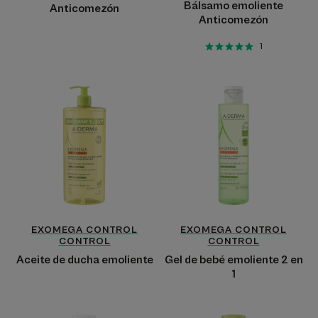
Bálsamo emoliente
Anticomezón
Anticomezón
1
Aceite
Gel
de
de
ducha
bebé
emoliente
emoliente
2
en
1
EXOMEGA CONTROL
EXOMEGA CONTROL
CONTROL
CONTROL
Aceite de ducha emoliente
Gel de bebé emoliente 2 en
1
Bálsamo
Crema