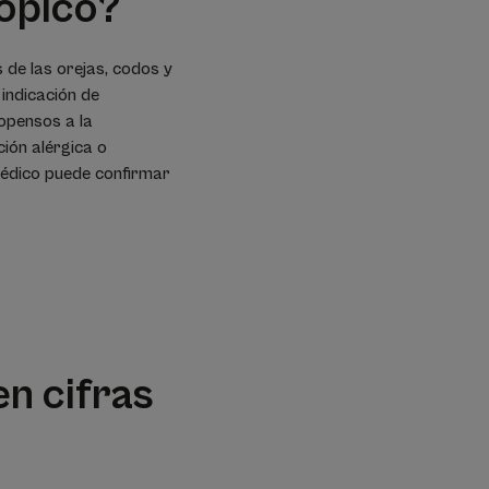
ópico?
s de las orejas, codos y
 indicación de
ropensos a la
ión alérgica o
 médico puede confirmar
en cifras