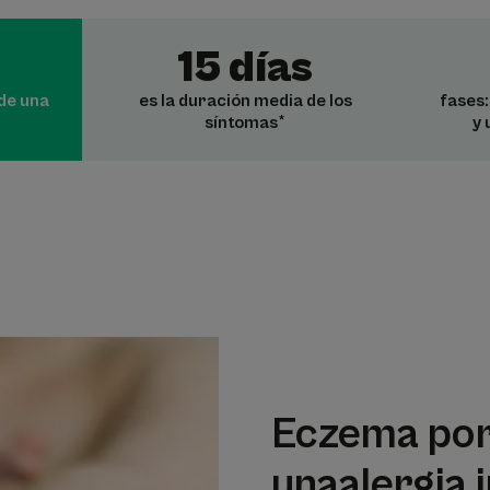
15 días
de una
es la duración media de los
fases:
síntomas*
y 
Eczema por
una
alergia