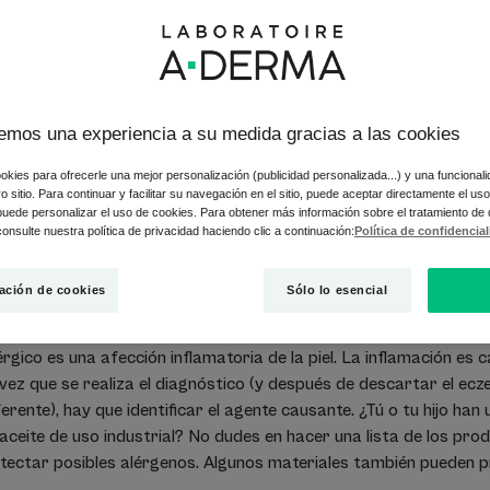
evos? ¿Usas un limpiador para tareas domésticas? ¿Tu hijo ha 
emos una experiencia a su medida gracias a las cookies
por contacto es el resultado, como su nombre lo indica, del conta
 damos algunos consejos para identificar la causa de la alergia, 
okies para ofrecerle una mejor personalización (publicidad personalizada...) y una funcional
logo o a un alergólogo para evitar futuros brotes.
tro sitio. Para continuar y facilitar su navegación en el sitio, puede aceptar directamente el u
 puede personalizar el uso de cookies. Para obtener más información sobre el tratamiento de
onsulte nuestra política de privacidad haciendo clic a continuación:
Política de confidencia
ación de cookies
Sólo lo esencial
rgico?
gico es una afección inflamatoria de la piel. La inflamación es c
vez que se realiza el diagnóstico (y después de descartar el ec
rente), hay que identificar el agente causante. ¿Tú o tu hijo han
eite de uso industrial? No dudes en hacer una lista de los prod
etectar posibles alérgenos. Algunos materiales también pueden p