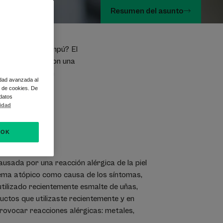
Resumen del asunto
cambiado de champú? El
cto de la piel con una
pero no dudes en
idad avanzada al
so de cookies. De
 datos
lidad
OK
ausada por una reacción alérgica de la piel
zema atópico como causa de los síntomas,
 utilizado recientemente esmalte de uñas,
uctos que utilizaste recientemente y en
rovocar reacciones alérgicas: metales,