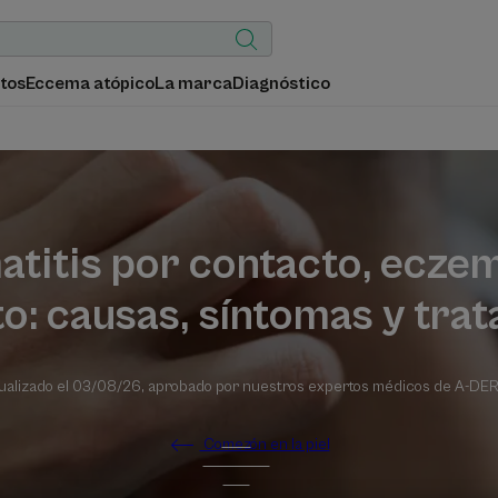
tos
Eccema atópico
La marca
Diagnóstico
titis por contacto, ecze
o: causas, síntomas y tra
ualizado el
03/08/26
, aprobado por
nuestros expertos médicos de A-D
Comezón en la piel