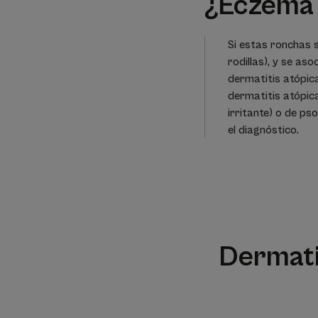
¿Eczema 
Si estas ronchas se
rodillas), y se aso
dermatitis atópica
dermatitis atópic
irritante) o de ps
el diagnóstico.
Dermatit