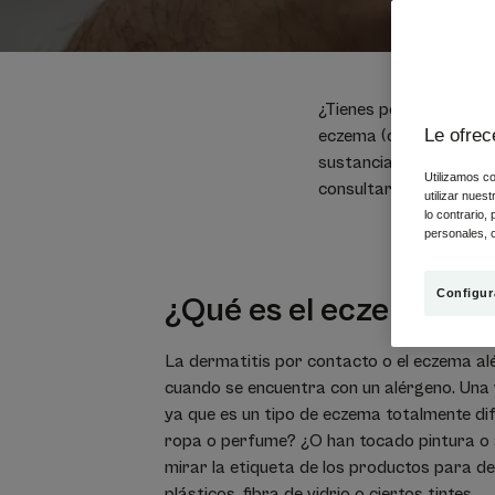
¿Tienes pendientes nu
Le ofrec
eczema (o dermatitis) 
sustancia alérgica. Te
Utilizamos co
consultar a un dermató
utilizar nues
lo contrario,
personales, c
Configur
¿Qué es el eczema alé
La dermatitis por contacto o el eczema alér
cuando se encuentra con un alérgeno. Una 
ya que es un tipo de eczema totalmente dife
ropa o perfume? ¿O han tocado pintura o ac
mirar la etiqueta de los productos para d
plásticos, fibra de vidrio o ciertos tintes.