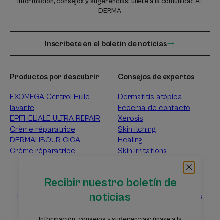
Información, consejos y sugerencias: únete a la comunidad A-
DERMA
Inscríbete en el boletín de noticias
Productos por descubrir
Consejos de expertos
EXOMEGA Control Huile
Dermatitis atópica
lavante
Eccema de contacto
EPITHELIALE ULTRA REPAIR
Xerosis
Crème réparatrice
Skin itching
DERMALIBOUR CICA-
Healing
Crème réparatrice
Skin irritations
Acerca de A-DERMA
Recibir nuestro boletín de
noticias
Preguntas frecuentes
Ponte en contacto con nosotros
Información, consejos y sugerencias: únase a la