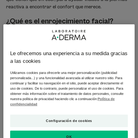
reactiva a encontrar el confort que merece.
¿Qué es el enrojecimiento facial?
El enrojecimiento de la cara se produce cuando la piel se
vuelve roja, más o menos brillante. Puede afectar a una
zona localizada (como la nariz, las mejillas, la frente o la
Le ofrecemos una experiencia a su medida gracias
barbilla) o extenderse por todo el rostro. A veces,
a las cookies
escucharás palabras más técnicas para describir este
enrojecimiento facial: eritrosis, eritema facial, cuperosis o
Utilizamos cookies para ofrecerle una mejor personalización (publicidad
rosácea. Este enrojecimiento se debe a una dilatación de
personalizada...) y una funcionalidad avanzada al utilizar nuestro sitio. Para
continuar y facilitar su navegación en el sitio, puede aceptar directamente el
los vasos sanguíneos más pequeños en una capa más
uso de cookies. De lo contrario, puede personalizar el uso de cookies. Para
profunda de la piel, llamada dermis.
obtener más información sobre el tratamiento de datos personales, consulte
nuestra política de privacidad haciendo clic a continuación:
Política de
confidencialidad
¿Qué causa este enrojecimiento?
Si tienes enrojecimiento en la cara, puede deberse a la
Configuración de cookies
naturaleza de tu piel, que generalmente es sensible y
frágil, además de una afección permanente o temporal.
OK