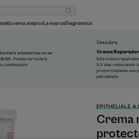
tos
Eccema atópico
La marca
Diagnóstico
Descubra
Crema Reparador
tectora antimarcas no se
Esta crema reparadora 
08/25
. Puede ver toda la
3,5 días, reduciendo 
a continuación.
proporcionando una pr
piel dañada
EPITHELIALE A
Crema 
protect