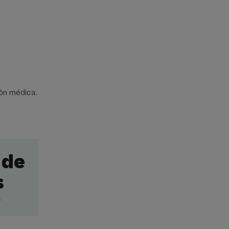
ión médica.
 de
s
a