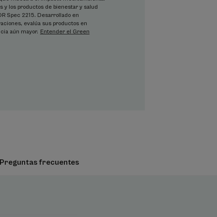
s y los productos de bienestar y salud
NOR Spec 2215. Desarrollado en
raciones, evalúa sus productos en
ncia aún mayor.
Entender el Green
a daños superficiales de la piel o
uperficiales.
iarios con una protección SPF 50+ muy
ra
, no pegajosa.
Preguntas frecuentes
to