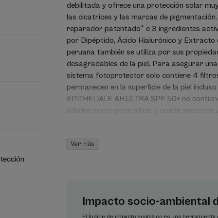
debilitada y ofrece una protección solar mu
las cicatrices y las marcas de pigmentación
reparador patentado* e 3 ingredientes acti
por Dipéptido, Ácido Hialurónico y Extracto 
peruana también se utiliza por sus propieda
desagradables de la piel. Para asegurar una
sistema fotoprotector solo contiene 4 filtr
permanecen en la superficie de la piel inclus
EPITHELIALE AH.ULTRA SPF 50+ no contiene
adultos como para niños, y puede aplicarse va
Avena Rhealba®, procedente de la agricultur
Información vegana : sin ingredientes de ori
Ver más
tección
VENTAJA
Ayuda a reparar la piel debilitada, reduce l
gracias al CICAHYALUMIDE®, una innovación a
Impacto socio-ambiental 
UV diarios.
El Índice de impacto ecológico es una herramient