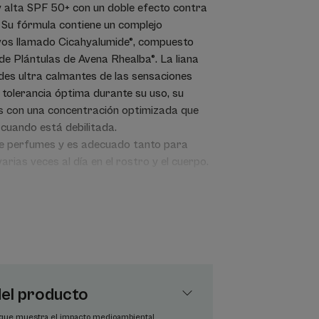
y alta SPF 50+ con un doble efecto contra
. Su fórmula contiene un complejo
vos llamado Cicahyalumide®, compuesto
de Plántulas de Avena Rhealba®. La liana
des ultra calmantes de las sensaciones
 tolerancia óptima durante su uso, su
os con una concentración optimizada que
o cuando está debilitada.
 perfumes y es adecuado tanto para
rias veces al día en el rostro y el cuerpo.
a orgánica.
gen animal
as cicatrices y las marcas de pigmentación
ctiva patentada**, y protege de los rayos
del producto
a que muestra el impacto medioambiental