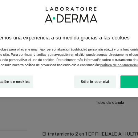
Refacción - Prote
Esta crema reparad
y marrones, y ayuda
emos una experiencia a su medida gracias a las cookies
expuesta a los rayo
okies para ofrecerle una mejor personalización (publicidad personalizada...) y una funcional
tro sitio. Para continuar y facilitar su navegación en el sitio, puede aceptar directamente el u
 puede personalizar el uso de cookies. Para obtener más información sobre el tratamiento de
Probado después de
onsulte nuestra política de privacidad haciendo clic a continuación:
Política de confidencia
con láser** y en p
ación de cookies
Sólo lo esencial
Antimarcas, sin pe
Tubo de cánula
El tratamiento 2 en 1 EPITHELIALE A.H ULTR