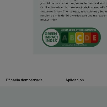
y social de los cosméticos, los suplementos dietario
Beneficios
familiar, basada en la metodología de la norma AF
colaboración con 21 empresas, asociaciones y fede
función de más de 50 criterios para una transpare
• AYUDA A REPARAR la piel fragilizada.
Impact Index
• ANTIMARCAS ROJAS Y MARRONES : ideal par
tratamientos dermatológicos o cosméticos s
• PROTEGE la piel expuesta a los rayos UV d
alta.
Textura
Beneficio de la textu
Textura fácil de aplicar
Eficacia demostrada
Aplicación
Perfume del produc
Sin perfume
*Patente pendiente