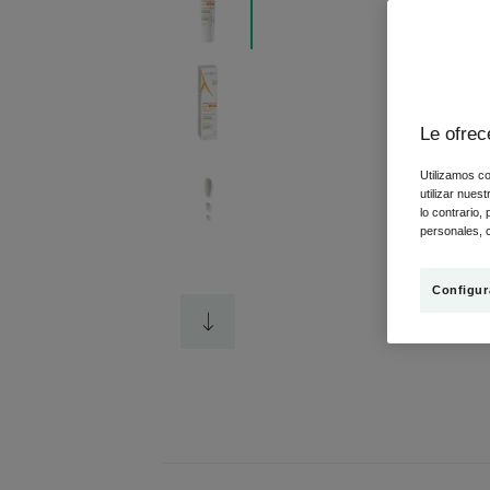
Le ofrec
Utilizamos co
utilizar nues
lo contrario,
personales, c
Configur