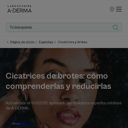
PUNTOS
DE
VENTA
Página de inicio
Espinillas
Cicatrices y brotes
Cicatrices de brotes: cómo
comprenderlas y reducirlas
Actualizado el
10/02/26
, aprobado por
nuestros expertos médicos
de A-DERMA
.
Espinillas