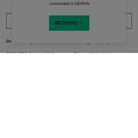
DERMA
comunidad A-DERMA
Inscríbete en el boletín de noticias
REGISTRO
Productos por descubrir
Consejos de expertos
EXOMEGA Control Huile
Dermatitis atópica
lavante
Eccema de contacto
EPITHELIALE ULTRA REPAIR
Xerosis
Crème réparatrice
Skin itching
DERMALIBOUR CICA-
Healing
Crème réparatrice
Skin irritations
Acerca de A-DERMA
Preguntas frecuentes
Ponte en contacto con nosotros