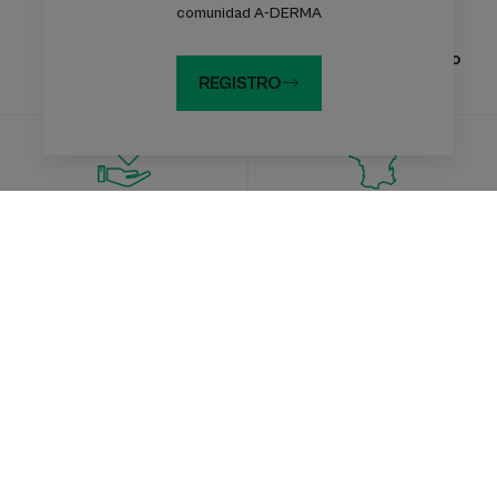
comunidad A-DERMA
Experiencia
Un ingrediente activo
Dermatológica
único
REGISTRO
Compromiso
Hecho en Francia
Suscríbete a nuestro boletín de noticias
Información, consejos y sugerencias: únete a la comunidad A-
DERMA
Inscríbete en el boletín de noticias