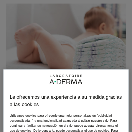
Le ofrecemos una experiencia a su medida gracias
a las cookies
Humedad excesiva
Utilizamos cookies para ofrecerle una mejor personalización (publicidad
personalizada...) y una funcionalidad avanzada al utilizar nuestro sitio. Para
Cuando la piel está en un ambiente húmedo durante
continuar y facilitar su navegación en el sitio, puede aceptar directamente el
uso de cookies. De lo contrario, puede personalizar el uso de cookies. Para